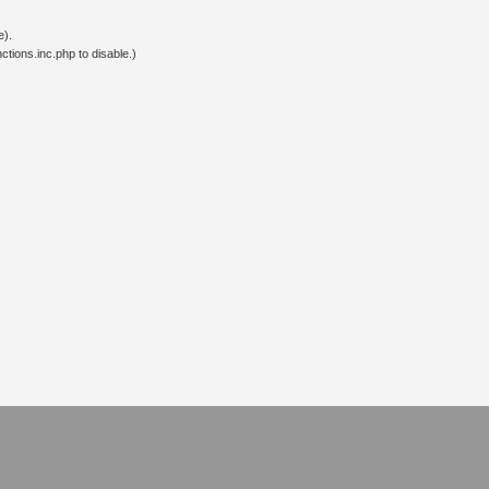
e).
tions.inc.php to disable.)