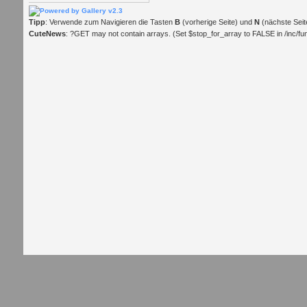
Tipp
: Verwende zum Navigieren die Tasten
B
(vorherige Seite) und
N
(nächste Seit
CuteNews
: ?GET may not contain arrays. (Set $stop_for_array to FALSE in /inc/func