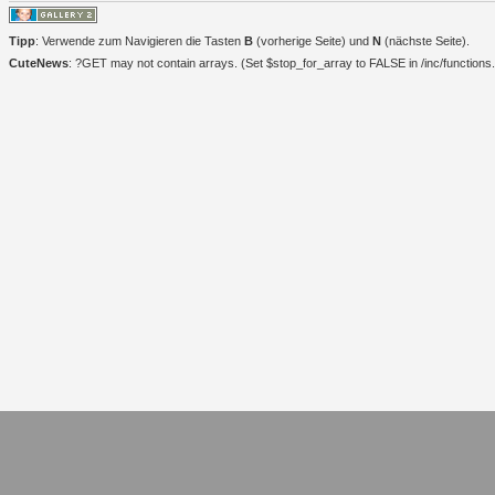
Tipp
: Verwende zum Navigieren die Tasten
B
(vorherige Seite) und
N
(nächste Seite).
CuteNews
: ?GET may not contain arrays. (Set $stop_for_array to FALSE in /inc/functions.i