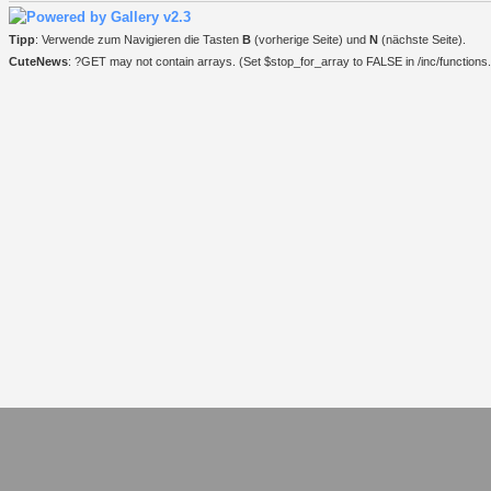
Tipp
: Verwende zum Navigieren die Tasten
B
(vorherige Seite) und
N
(nächste Seite).
CuteNews
: ?GET may not contain arrays. (Set $stop_for_array to FALSE in /inc/functions.i