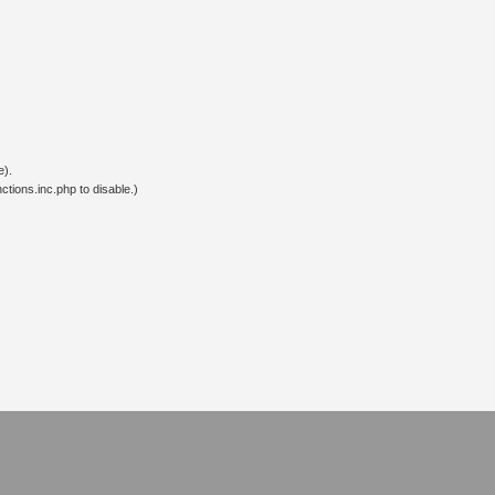
e).
tions.inc.php to disable.)