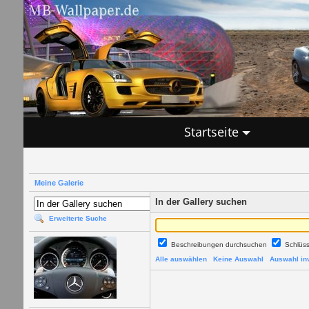
Startseite
Meine Galerie
In der Gallery suchen
Erweiterte Suche
Beschreibungen durchsuchen
Schlüs
Alle auswählen
Keine Auswahl
Auswahl inv