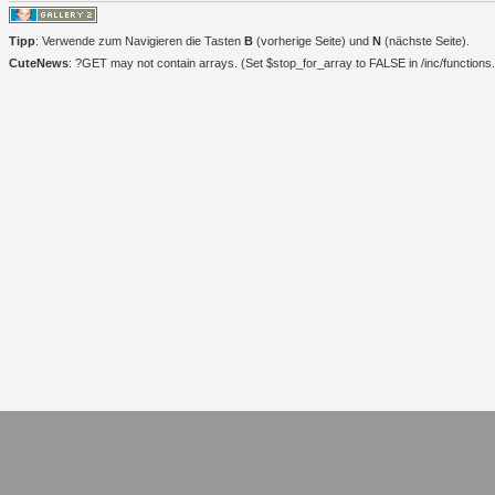
Tipp
: Verwende zum Navigieren die Tasten
B
(vorherige Seite) und
N
(nächste Seite).
CuteNews
: ?GET may not contain arrays. (Set $stop_for_array to FALSE in /inc/functions.i