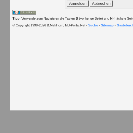
Tipp
: Verwende zum Navigieren die Tasten
B
(vorherige Seite) und
N
(nächste Seit
© Copyright 1998-2026 B.Mehlhorn, MB-Portal.Net -
Suche
-
Sitemap
-
Gästebuc