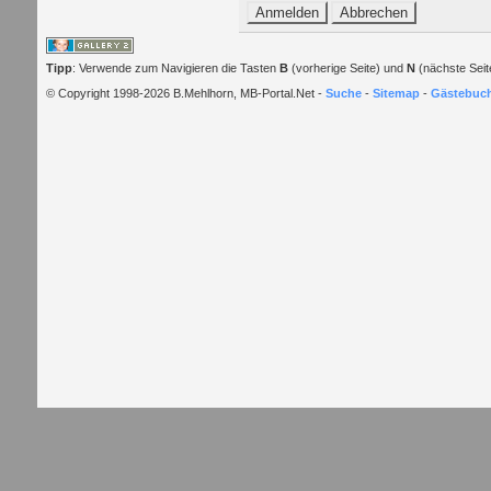
Tipp
: Verwende zum Navigieren die Tasten
B
(vorherige Seite) und
N
(nächste Seit
© Copyright 1998-2026 B.Mehlhorn, MB-Portal.Net -
Suche
-
Sitemap
-
Gästebuc