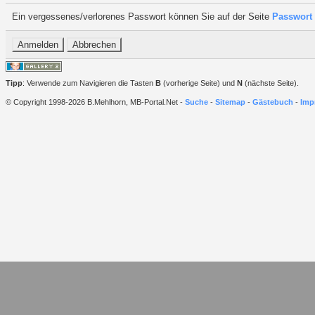
Ein vergessenes/verlorenes Passwort können Sie auf der Seite
Passwort 
Tipp
: Verwende zum Navigieren die Tasten
B
(vorherige Seite) und
N
(nächste Seite).
© Copyright 1998-2026 B.Mehlhorn, MB-Portal.Net -
Suche
-
Sitemap
-
Gästebuch
-
Imp