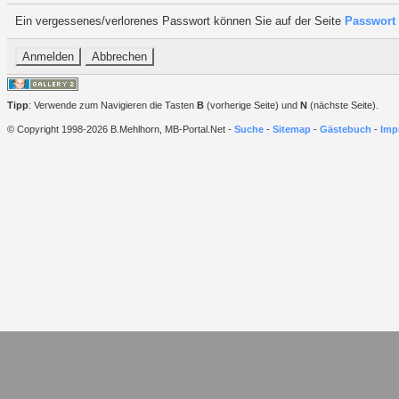
Ein vergessenes/verlorenes Passwort können Sie auf der Seite
Passwort 
Tipp
: Verwende zum Navigieren die Tasten
B
(vorherige Seite) und
N
(nächste Seite).
© Copyright 1998-2026 B.Mehlhorn, MB-Portal.Net -
Suche
-
Sitemap
-
Gästebuch
-
Imp