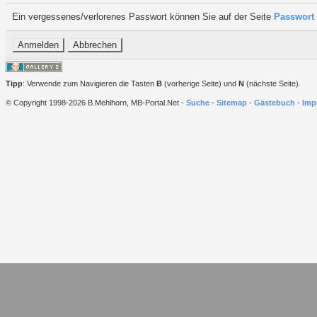
Ein vergessenes/verlorenes Passwort können Sie auf der Seite
Passwort 
Tipp
: Verwende zum Navigieren die Tasten
B
(vorherige Seite) und
N
(nächste Seite).
© Copyright 1998-2026 B.Mehlhorn, MB-Portal.Net -
Suche
-
Sitemap
-
Gästebuch
-
Imp