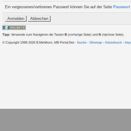
Ein vergessenes/verlorenes Passwort können Sie auf der Seite
Passwort 
Tipp
: Verwende zum Navigieren die Tasten
B
(vorherige Seite) und
N
(nächste Seite).
© Copyright 1998-2026 B.Mehlhorn, MB-Portal.Net -
Suche
-
Sitemap
-
Gästebuch
-
Imp