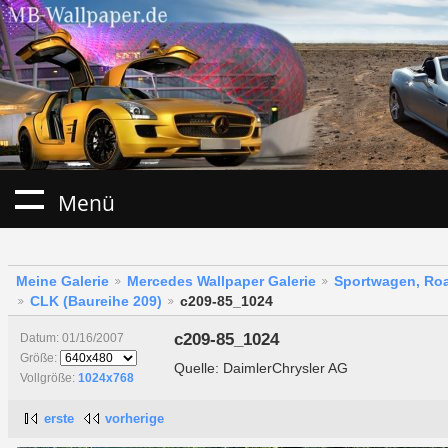
Menü
Meine Galerie
Mercedes Wallpaper Galerie
Sportwagen, Roa
CLK (Baureihe 209)
c209-85_1024
c209-85_1024
Datum: 01/16/2007
Größe:
Quelle: DaimlerChrysler AG
Vollgröße:
1024x768
erste
vorherige