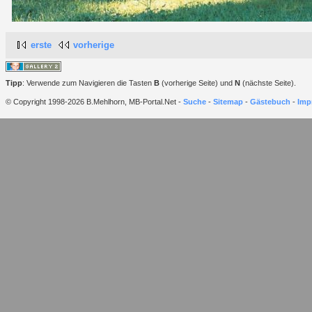
erste
vorherige
Tipp
: Verwende zum Navigieren die Tasten
B
(vorherige Seite) und
N
(nächste Seite).
© Copyright 1998-2026 B.Mehlhorn, MB-Portal.Net -
Suche
-
Sitemap
-
Gästebuch
-
Imp