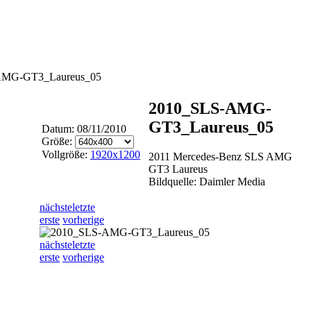
AMG-GT3_Laureus_05
2010_SLS-AMG-
GT3_Laureus_05
Datum: 08/11/2010
Größe:
Vollgröße:
1920x1200
2011 Mercedes-Benz SLS AMG
GT3 Laureus
Bildquelle: Daimler Media
nächste
letzte
erste
vorherige
nächste
letzte
erste
vorherige