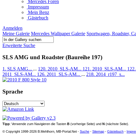
Mercedes Foren
Impressum
Mein Benz
Gästebuch
Anmelden
Meine Galerie
Mercedes Wallpaper Galerie
Sportwagen, Roadster, C
Erweiterte Suche
SLS AMG und Roadster (Baureihe 197)
1. SLS AMG...
...
120. 2010_SLS-AM...
121. 2010_SLS-AM...
122
2011_SLS-AM...
126. 2011_SLS-AM...
...
218. 2014_r197_s...
Sprache
Tipp
: Verwende zum Navigieren die Tasten
B
(vorherige Seite) und
N
(nächste Seite).
© Copyright 1998-2026 B.Mehlhorn, MB-Portal.Net -
Suche
-
Sitemap
-
Gästebuch
-
Impre