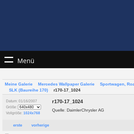
Menü
Meine Galerie
Mercedes Wallpaper Galerie
Sportwagen, Roa
SLK (Baureihe 170)
r170-17_1024
r170-17_1024
Datum: 01/16/2007
Größe:
Quelle: DaimlerChrysler AG
Vollgröße:
1024x768
erste
vorherige