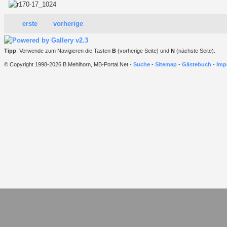
erste
vorherige
Tipp
: Verwende zum Navigieren die Tasten
B
(vorherige Seite) und
N
(nächste Seite).
© Copyright 1998-2026 B.Mehlhorn, MB-Portal.Net -
Suche
-
Sitemap
-
Gästebuch
-
Imp