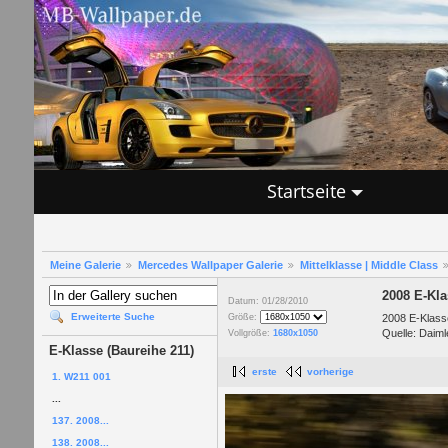
Startseite
Meine Galerie
Mercedes Wallpaper Galerie
Mittelklasse | Middle Class
2008 E-Kl
Datum: 01/28/2010
Erweiterte Suche
2008 E-Klass
Größe:
Quelle: Daiml
Vollgröße:
1680x1050
E-Klasse (Baureihe 211)
erste
vorherige
1. W211 001
...
137. 2008...
138. 2008...