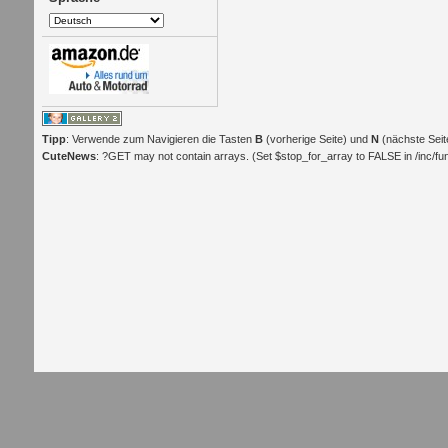
Tipp
: Verwende zum Navigieren die Tasten
B
(vorherige Seite) und
N
(nächste Seit
CuteNews
: ?GET may not contain arrays. (Set $stop_for_array to FALSE in /inc/func