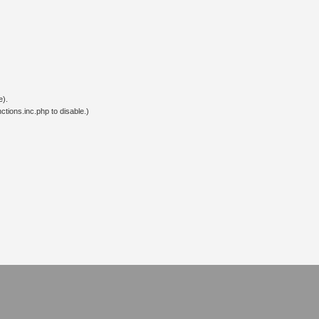
e).
tions.inc.php to disable.)