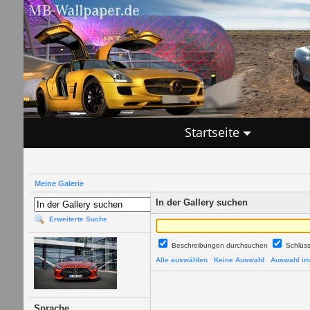
Startseite
Meine Galerie
In der Gallery suchen
Erweiterte Suche
Beschreibungen durchsuchen
Schlüs
Alle auswählen
Keine Auswahl
Auswahl inv
Sprache