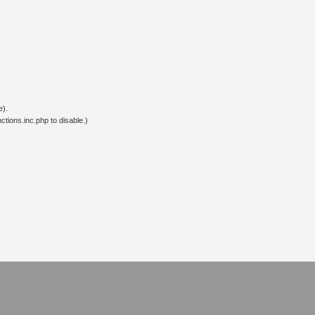
e).
tions.inc.php to disable.)