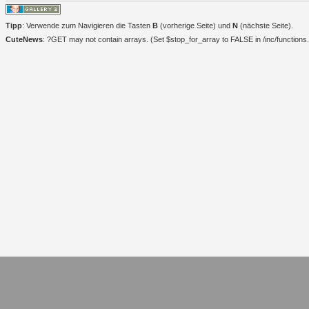
Tipp
: Verwende zum Navigieren die Tasten
B
(vorherige Seite) und
N
(nächste Seite).
CuteNews
: ?GET may not contain arrays. (Set $stop_for_array to FALSE in /inc/functions.i