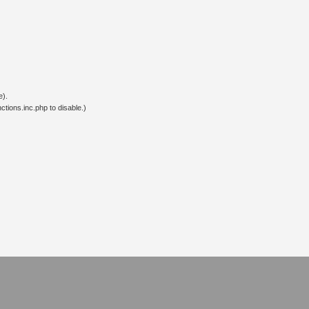
e).
tions.inc.php to disable.)