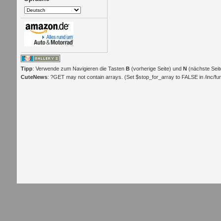
Tipp
: Verwende zum Navigieren die Tasten
B
(vorherige Seite) und
N
(nächste Seit
CuteNews
: ?GET may not contain arrays. (Set $stop_for_array to FALSE in /inc/func