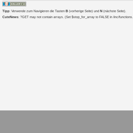
Tipp
: Verwende zum Navigieren die Tasten
B
(vorherige Seite) und
N
(nächste Seite).
CuteNews
: ?GET may not contain arrays. (Set $stop_for_array to FALSE in /inc/functions.i