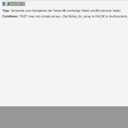
Tipp
: Verwende zum Navigieren die Tasten
B
(vorherige Seite) und
N
(nächste Seite).
CuteNews
: ?GET may not contain arrays. (Set $stop_for_array to FALSE in /inc/functions.i