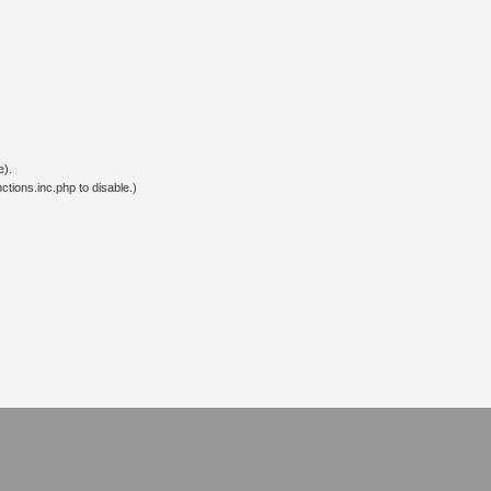
e).
tions.inc.php to disable.)