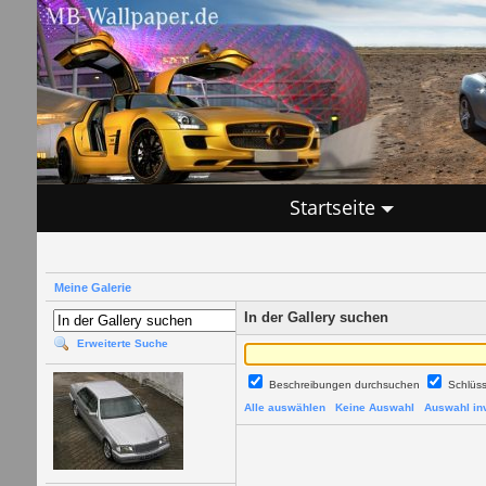
Startseite
Meine Galerie
In der Gallery suchen
Erweiterte Suche
Beschreibungen durchsuchen
Schlüs
Alle auswählen
Keine Auswahl
Auswahl inv