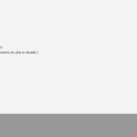
e).
tions.inc.php to disable.)