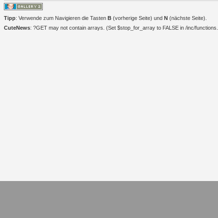
Tipp
: Verwende zum Navigieren die Tasten
B
(vorherige Seite) und
N
(nächste Seite).
CuteNews
: ?GET may not contain arrays. (Set $stop_for_array to FALSE in /inc/functions.i