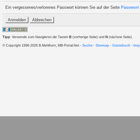
Ein vergessenes/verlorenes Passwort können Sie auf der Seite
Passwort 
Tipp
: Verwende zum Navigieren die Tasten
B
(vorherige Seite) und
N
(nächste Seite).
© Copyright 1998-2026 B.Mehlhorn, MB-Portal.Net -
Suche
-
Sitemap
-
Gästebuch
-
Imp