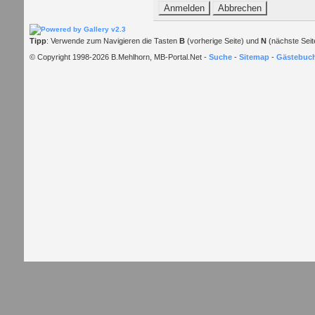
Tipp
: Verwende zum Navigieren die Tasten
B
(vorherige Seite) und
N
(nächste Seit
© Copyright 1998-2026 B.Mehlhorn, MB-Portal.Net -
Suche
-
Sitemap
-
Gästebuc