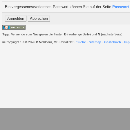
Ein vergessenes/verlorenes Passwort können Sie auf der Seite
Passwort 
Tipp
: Verwende zum Navigieren die Tasten
B
(vorherige Seite) und
N
(nächste Seite).
© Copyright 1998-2026 B.Mehlhorn, MB-Portal.Net -
Suche
-
Sitemap
-
Gästebuch
-
Imp