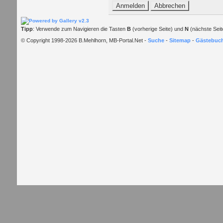
Tipp
: Verwende zum Navigieren die Tasten
B
(vorherige Seite) und
N
(nächste Seit
© Copyright 1998-2026 B.Mehlhorn, MB-Portal.Net -
Suche
-
Sitemap
-
Gästebuc