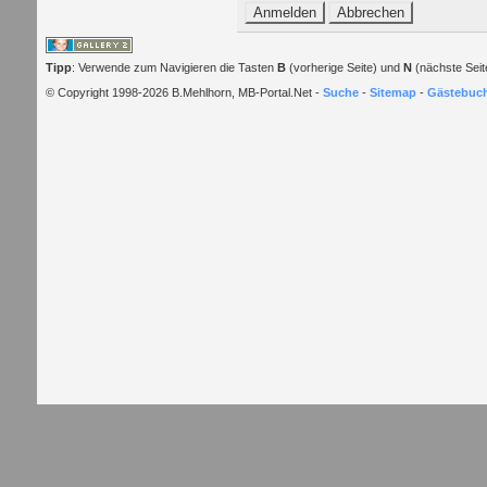
Tipp
: Verwende zum Navigieren die Tasten
B
(vorherige Seite) und
N
(nächste Seit
© Copyright 1998-2026 B.Mehlhorn, MB-Portal.Net -
Suche
-
Sitemap
-
Gästebuc