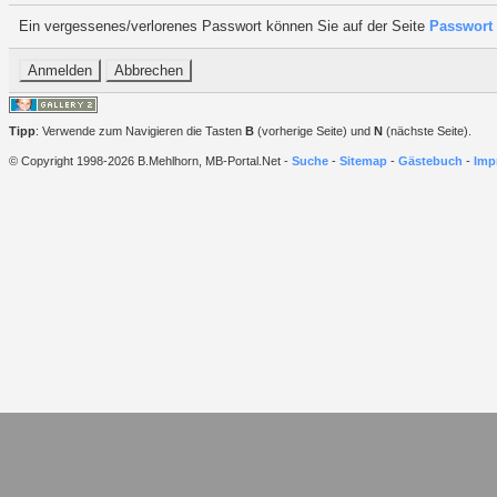
Ein vergessenes/verlorenes Passwort können Sie auf der Seite
Passwort 
Tipp
: Verwende zum Navigieren die Tasten
B
(vorherige Seite) und
N
(nächste Seite).
© Copyright 1998-2026 B.Mehlhorn, MB-Portal.Net -
Suche
-
Sitemap
-
Gästebuch
-
Imp