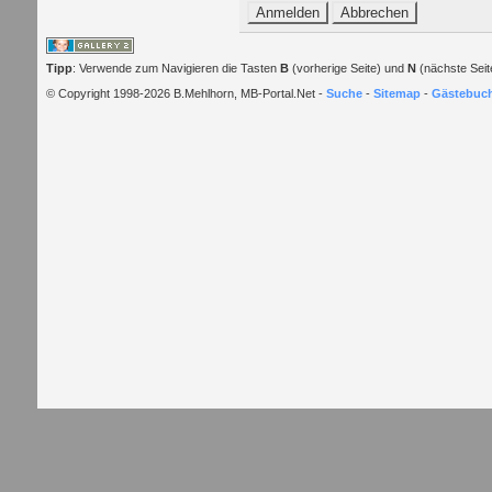
Tipp
: Verwende zum Navigieren die Tasten
B
(vorherige Seite) und
N
(nächste Seit
© Copyright 1998-2026 B.Mehlhorn, MB-Portal.Net -
Suche
-
Sitemap
-
Gästebuc