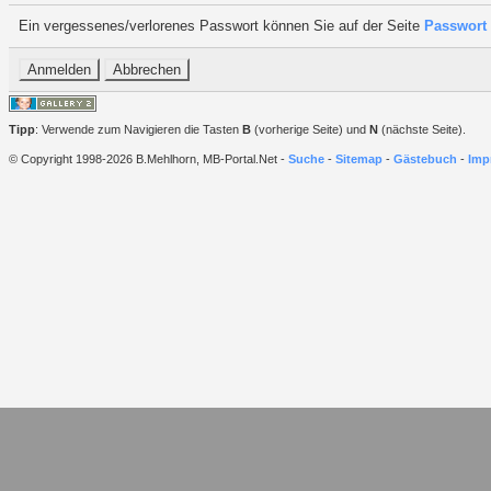
Ein vergessenes/verlorenes Passwort können Sie auf der Seite
Passwort 
Tipp
: Verwende zum Navigieren die Tasten
B
(vorherige Seite) und
N
(nächste Seite).
© Copyright 1998-2026 B.Mehlhorn, MB-Portal.Net -
Suche
-
Sitemap
-
Gästebuch
-
Imp