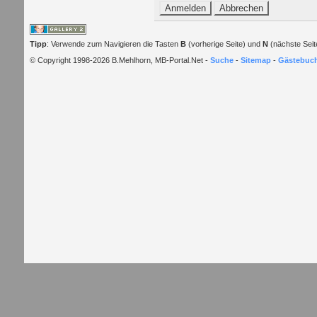
Tipp
: Verwende zum Navigieren die Tasten
B
(vorherige Seite) und
N
(nächste Seit
© Copyright 1998-2026 B.Mehlhorn, MB-Portal.Net -
Suche
-
Sitemap
-
Gästebuc