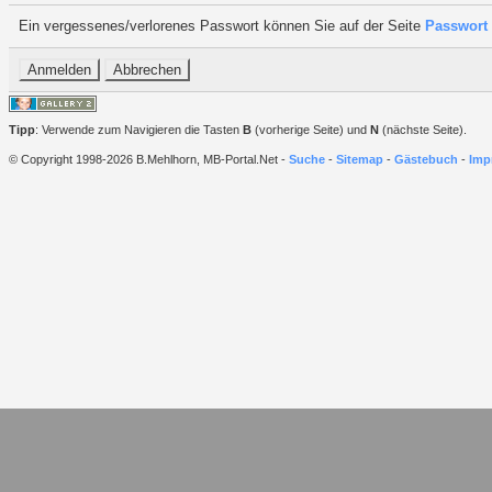
Ein vergessenes/verlorenes Passwort können Sie auf der Seite
Passwort 
Tipp
: Verwende zum Navigieren die Tasten
B
(vorherige Seite) und
N
(nächste Seite).
© Copyright 1998-2026 B.Mehlhorn, MB-Portal.Net -
Suche
-
Sitemap
-
Gästebuch
-
Imp