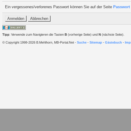
Ein vergessenes/verlorenes Passwort können Sie auf der Seite
Passwort 
Tipp
: Verwende zum Navigieren die Tasten
B
(vorherige Seite) und
N
(nächste Seite).
© Copyright 1998-2026 B.Mehlhorn, MB-Portal.Net -
Suche
-
Sitemap
-
Gästebuch
-
Imp