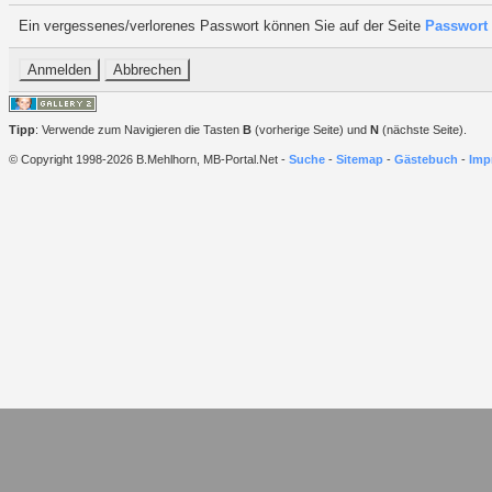
Ein vergessenes/verlorenes Passwort können Sie auf der Seite
Passwort 
Tipp
: Verwende zum Navigieren die Tasten
B
(vorherige Seite) und
N
(nächste Seite).
© Copyright 1998-2026 B.Mehlhorn, MB-Portal.Net -
Suche
-
Sitemap
-
Gästebuch
-
Imp