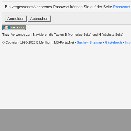
Ein vergessenes/verlorenes Passwort können Sie auf der Seite
Passwort 
Tipp
: Verwende zum Navigieren die Tasten
B
(vorherige Seite) und
N
(nächste Seite).
© Copyright 1998-2026 B.Mehlhorn, MB-Portal.Net -
Suche
-
Sitemap
-
Gästebuch
-
Imp