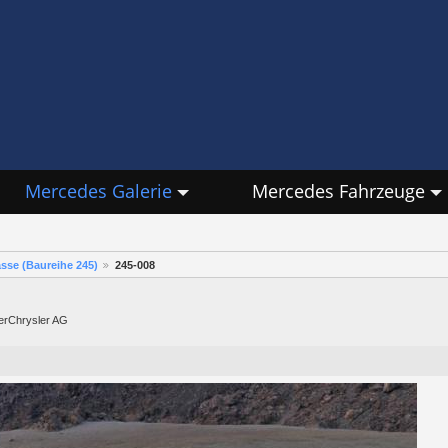
Mercedes Galerie
Mercedes Fahrzeuge
sse (Baureihe 245)
245-008
lerChrysler AG