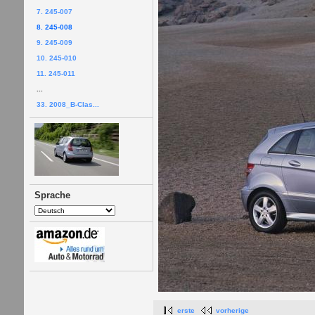
7. 245-007
8. 245-008
9. 245-009
10. 245-010
11. 245-011
...
33. 2008_B-Clas...
Sprache
erste
vorherige