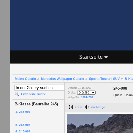
Startseite
Meine Galerie
Mercedes Wallpaper Galerie
Sports Tourer | SUV
B-Kla
245-008
Datum: 01/16/2007
Größe:
Erweiterte Suche
Quelle: Daim
Vollgröße:
1024x768
B-Klasse (Baureihe 245)
erste
vorherige
1. 245-001
...
5. 245-005
6. 245-006