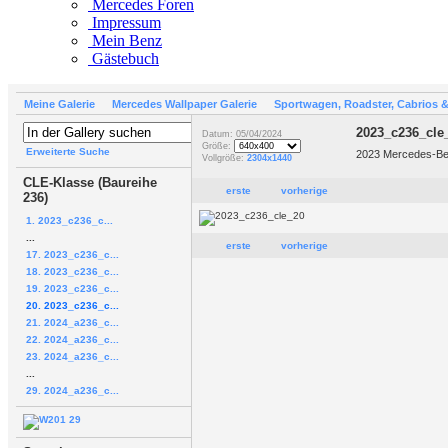
Mercedes Foren
Impressum
Mein Benz
Gästebuch
Meine Galerie
Mercedes Wallpaper Galerie
Sportwagen, Roadster, Cabrios 
2023_c236_cle
Datum: 05/04/2024
Größe:
Erweiterte Suche
2023 Mercedes-Be
Vollgröße:
2304x1440
CLE-Klasse (Baureihe
erste
vorherige
236)
1. 2023_c236_c...
...
erste
vorherige
17. 2023_c236_c...
18. 2023_c236_c...
19. 2023_c236_c...
20. 2023_c236_c...
21. 2024_a236_c...
22. 2024_a236_c...
23. 2024_a236_c...
...
29. 2024_a236_c...