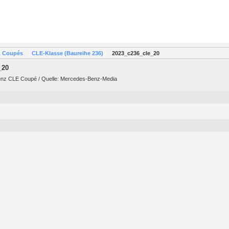
& Coupés
CLE-Klasse (Baureihe 236)
2023_c236_cle_20
_20
nz CLE Coupé / Quelle: Mercedes-Benz-Media