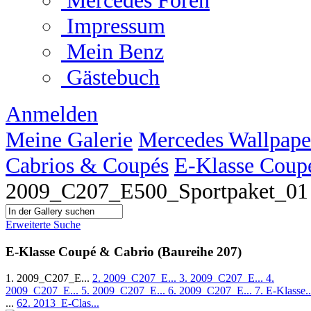
Mercedes Foren
Impressum
Mein Benz
Gästebuch
Anmelden
Meine Galerie
Mercedes Wallpape
Cabrios & Coupés
E-Klasse Coup
2009_C207_E500_Sportpaket_01
Erweiterte Suche
E-Klasse Coupé & Cabrio (Baureihe 207)
1. 2009_C207_E...
2. 2009_C207_E...
3. 2009_C207_E...
4.
2009_C207_E...
5. 2009_C207_E...
6. 2009_C207_E...
7. E-Klasse..
...
62. 2013_E-Clas...