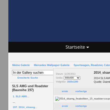
Startseite
Meine Galerie
Mercedes Wallpaper Galerie
Sportwagen, Roadster, Cab
2014_slsam
Datum: 11/20/2013
Erweiterte Suche
2014 SLS AMG
Größe:
Quelle: Daiml
Vollgröße:
1920x1200
SLS AMG und Roadster
(Baureihe 197)
erste
vorherige
1. SLS AMG...
...
erste
vorherige
197. 2014_slsamg...