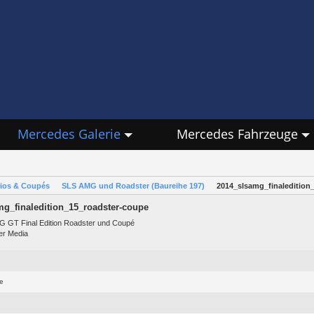
Mercedes Galerie
Mercedes Fahrzeuge
rios & Coupés
SLS AMG und Roadster (Baureihe 197)
2014_slsamg_finaledition
g_finaledition_15_roadster-coupe
 GT Final Edition Roadster und Coupé
er Media