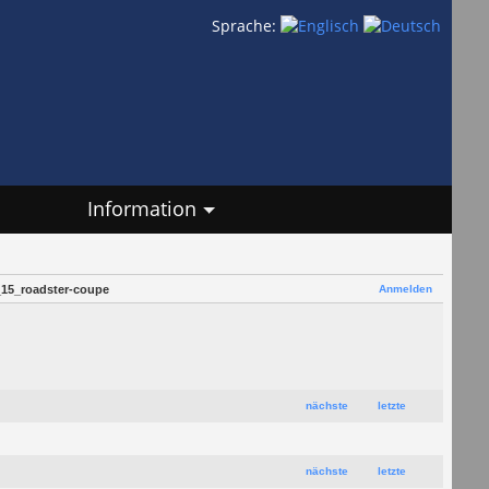
Sprache:
Information
Anmelden
_15_roadster-coupe
nächste
letzte
nächste
letzte