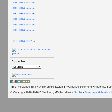
198. 2014_slsamg...
199. 2014_slsamg...
200. 2014_slsamg...
201. 2014_slsamg...
202. 2014_slsamg...
203. 2014_slsamg...
...
218. 2014_r197_s...
Sprache
Tipp
: Verwende zum Navigieren die Tasten
B
(vorherige Seite) und
N
(nächste Seit
© Copyright 1998-2026 B.Mehlhorn, MB-Portal.Net -
Suche
-
Sitemap
-
Gästebuc