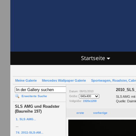
Startseite
Meine Galerie
Mercedes Wallpaper Galerie
Sportwagen, Roadster, Cab
2010_SLS
Datum: 06/01/2010
Erweiterte Suche
SLS AMG mit
Größe:
Quelle: Daim
Vollgröße:
1920x1200
SLS AMG und Roadster
(Baureihe 197)
erste
vorherige
1. SLS AMG...
...
74. 2011-SLS-AM...