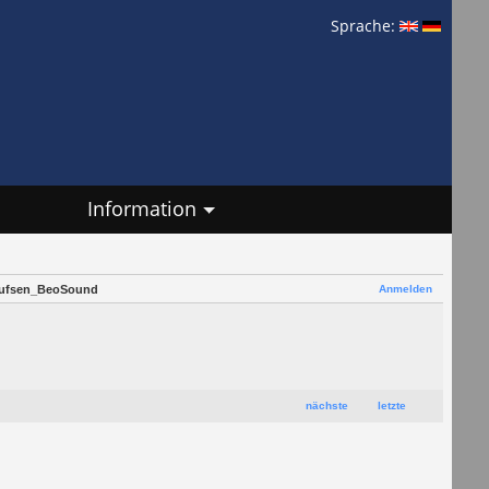
Sprache:
Information
Anmelden
ufsen_BeoSound
nächste
letzte