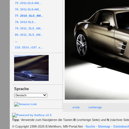
75. 2011-SLS-AM...
76. 2011-SLS-AM...
77. 2010_SLS_AM...
78. 2010 SLS...
79. 2011_SLS_AM...
80. 2011_SLS_AM...
...
218. 2014_r197_s...
Sprache
erste
vorherige
Tipp
: Verwende zum Navigieren die Tasten
B
(vorherige Seite) und
N
(nächste Seit
© Copyright 1998-2026 B.Mehlhorn, MB-Portal.Net -
Suche
-
Sitemap
-
Gästebuc