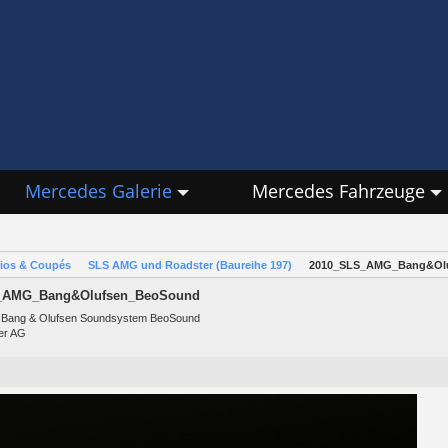
Mercedes Galerie
Mercedes Fahrzeuge
rios & Coupés
SLS AMG und Roadster (Baureihe 197)
2010_SLS_AMG_Bang&Ol
_AMG_Bang&Olufsen_BeoSound
 Bang & Olufsen Soundsystem BeoSound
ler AG