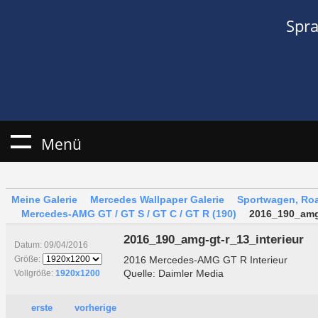
Spr
Menü
Meine Galerie
Mercedes Wallpaper Galerie
Sportwagen, Roa
Mercedes-AMG GT / GT S / GT C / GT R (190)
2016_190_amg-
2016_190_amg-gt-r_13_interieur
Datum: 09/04/2016
2016 Mercedes-AMG GT R Interieur
Größe:
Quelle: Daimler Media
Vollgröße:
1920x1200
erste
vorherige