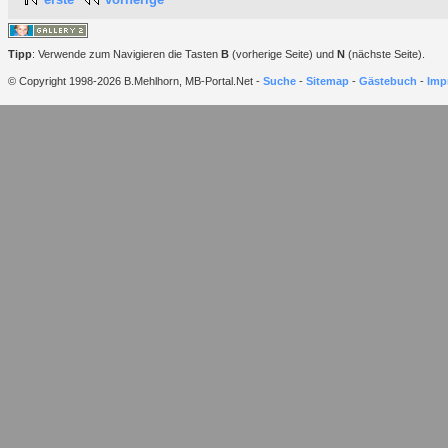
Tipp
: Verwende zum Navigieren die Tasten
B
(vorherige Seite) und
N
(nächste Seite).
© Copyright 1998-2026 B.Mehlhorn, MB-Portal.Net -
Suche
-
Sitemap
-
Gästebuch
-
Imp