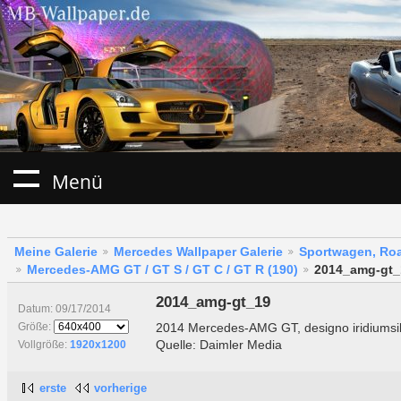
Menü
Meine Galerie
Mercedes Wallpaper Galerie
Sportwagen, Roa
Mercedes-AMG GT / GT S / GT C / GT R (190)
2014_amg-gt_
2014_amg-gt_19
Datum: 09/17/2014
2014 Mercedes-AMG GT, designo iridiumsi
Größe:
Quelle: Daimler Media
Vollgröße:
1920x1200
erste
vorherige