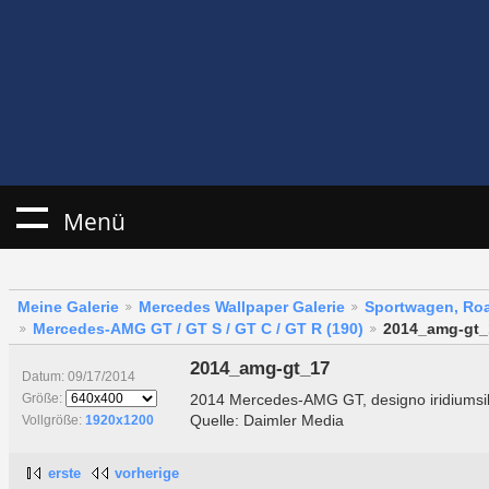
Menü
Meine Galerie
Mercedes Wallpaper Galerie
Sportwagen, Roa
Mercedes-AMG GT / GT S / GT C / GT R (190)
2014_amg-gt_
2014_amg-gt_17
Datum: 09/17/2014
2014 Mercedes-AMG GT, designo iridiumsi
Größe:
Quelle: Daimler Media
Vollgröße:
1920x1200
erste
vorherige