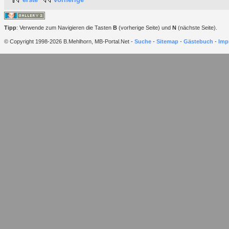
Tipp
: Verwende zum Navigieren die Tasten
B
(vorherige Seite) und
N
(nächste Seite).
© Copyright 1998-2026 B.Mehlhorn, MB-Portal.Net -
Suche
-
Sitemap
-
Gästebuch
-
Imp