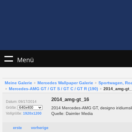
Menü
Meine Galerie
Mercedes Wallpaper Galerie
Sportwagen, Roa
Mercedes-AMG GT / GT S / GT C / GT R (190)
2014_amg-gt_
2014_amg-gt_16
Datum: 09/17/2014
2014 Mercedes-AMG GT, designo iridiumsi
Größe:
Quelle: Daimler Media
Vollgröße:
1920x1200
erste
vorherige