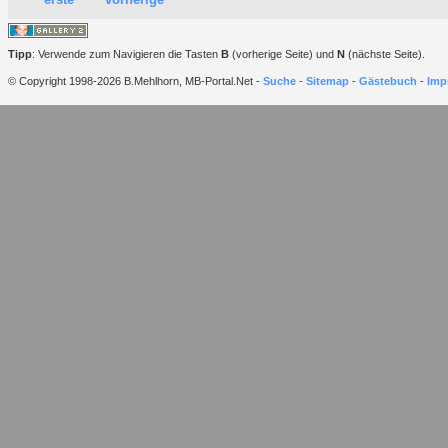
Tipp
: Verwende zum Navigieren die Tasten
B
(vorherige Seite) und
N
(nächste Seite).
© Copyright 1998-2026 B.Mehlhorn, MB-Portal.Net -
Suche
-
Sitemap
-
Gästebuch
-
Imp