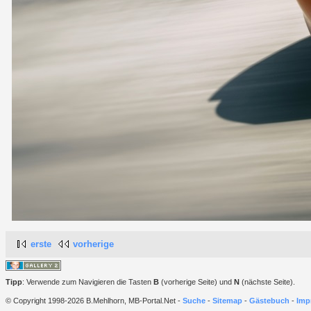
erste
vorherige
Tipp
: Verwende zum Navigieren die Tasten
B
(vorherige Seite) und
N
(nächste Seite).
© Copyright 1998-2026 B.Mehlhorn, MB-Portal.Net -
Suche
-
Sitemap
-
Gästebuch
-
Imp