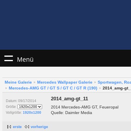
Menü
Meine Galerie
Mercedes Wallpaper Galerie
Sportwagen, Roa
Mercedes-AMG GT / GT S / GT C / GT R (190)
2014_amg-gt_
2014_amg-gt_11
Datum: 09/17/2014
2014 Mercedes-AMG GT, Feueropal
Größe:
Quelle: Daimler Media
Vollgröße:
1920x1200
erste
vorherige