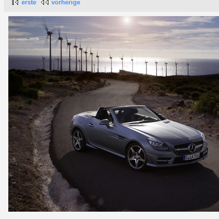
erste
vorherige