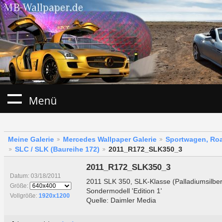
Menü
Meine Galerie
Mercedes Wallpaper Galerie
Sportwagen, Roa
SLC / SLK (Baureihe 172)
2011_R172_SLK350_3
2011_R172_SLK350_3
Datum: 03/18/2011
2011 SLK 350, SLK-Klasse (Palladiumsilber
Größe:
Sondermodell 'Edition 1'
Vollgröße:
1920x1200
Quelle: Daimler Media