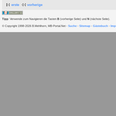
erste
vorherige
Tipp
: Verwende zum Navigieren die Tasten
B
(vorherige Seite) und
N
(nächste Seite).
© Copyright 1998-2026 B.Mehlhorn, MB-Portal.Net -
Suche
-
Sitemap
-
Gästebuch
-
Imp