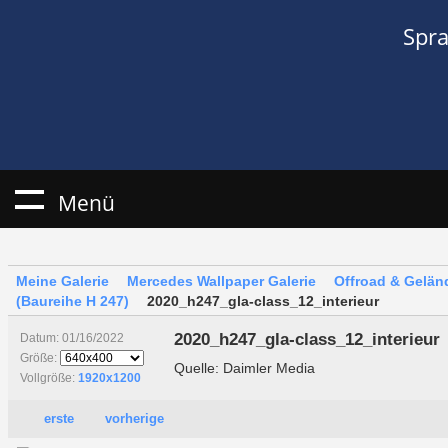
Spr
Menü
Meine Galerie
Mercedes Wallpaper Galerie
Offroad & Gelä
(Baureihe H 247)
2020_h247_gla-class_12_interieur
2020_h247_gla-class_12_interieur
Datum: 01/16/2022
Größe:
Quelle: Daimler Media
Vollgröße:
1920x1200
erste
vorherige