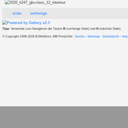
erste
vorherige
Tipp
: Verwende zum Navigieren die Tasten
B
(vorherige Seite) und
N
(nächste Seite).
© Copyright 1998-2026 B.Mehlhorn, MB-Portal.Net -
Suche
-
Sitemap
-
Gästebuch
-
Imp