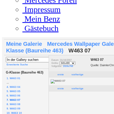
Mercedes Foren
Impressum
Mein Benz
Gästebuch
Meine Galerie
Mercedes Wallpaper Gale
Klasse (Baureihe 463)
W463 07
W463 07
Datum: 01/16/2007
Größe:
Erweiterte Suche
Quelle: DaimlerCh
Vollgröße:
1024x768
G-Klasse (Baureihe 463)
erste
vorherige
1. W463 01
...
4. W463 04
erste
vorherige
5. W463 05
6. W463 06
7. W463 07
8. W463 08
9. W463 09
10. W463 10